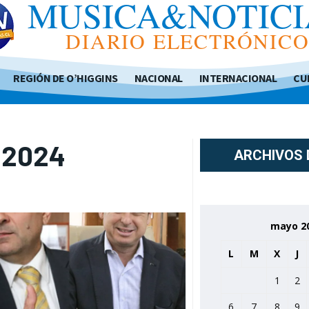
MUSICA&NOTICI
DIARIO ELECTRÓNIC
REGIÓN DE O’HIGGINS
NACIONAL
INTERNACIONAL
CU
, 2024
ARCHIVOS 
mayo 2
L
M
X
J
1
2
6
7
8
9