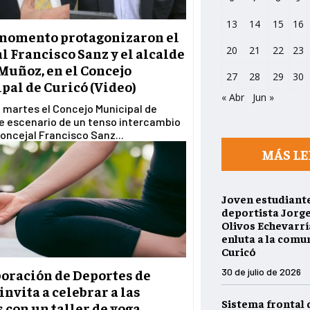
13
14
15
16
momento protagonizaron el
20
21
22
23
l Francisco Sanz y el alcalde
Muñoz, en el Concejo
27
28
29
30
pal de Curicó (Video)
« Abr
Jun »
 martes el Concejo Municipal de
e escenario de un tenso intercambio
concejal Francisco Sanz...
MÁS LE
Joven estudiante
deportista Jorg
Olivos Echevarría
enluta a la comu
Curicó
30 de julio de 2026
poración de Deportes de
invita a celebrar a las
Sistema frontal 
con un taller de yoga,