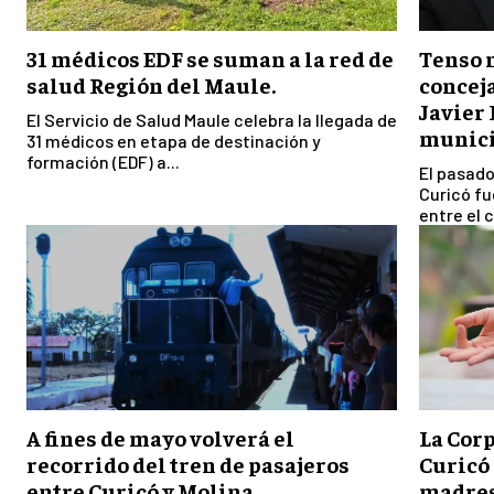
31 médicos EDF se suman a la red de
Tenso 
salud Región del Maule.
conceja
Javier 
El Servicio de Salud Maule celebra la llegada de
munici
31 médicos en etapa de destinación y
formación (EDF) a...
El pasado
Curicó fu
entre el 
A fines de mayo volverá el
La Cor
recorrido del tren de pasajeros
Curicó 
entre Curicó y Molina
madres 