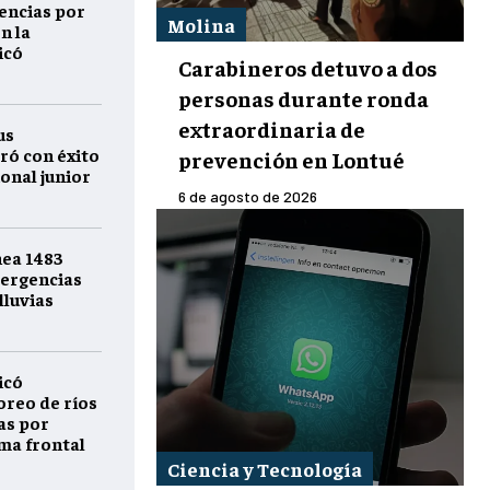
encias por
Molina
n la
icó
Carabineros detuvo a dos
personas durante ronda
extraordinaria de
us
ró con éxito
prevención en Lontué
onal junior
6 de agosto de 2026
nea 1483
ergencias
lluvias
icó
reo de ríos
as por
ema frontal
Ciencia y Tecnología