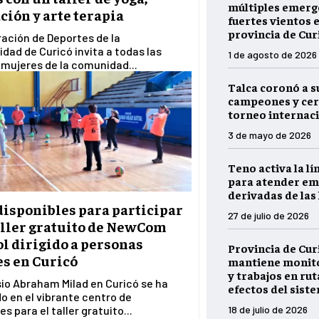
múltiples emerg
ción y arte terapia
fuertes vientos e
provincia de Cur
ación de Deportes de la
idad de Curicó invita a todas las
1 de agosto de 2026
mujeres de la comunidad...
Talca coronó a s
campeones y cer
torneo internaci
3 de mayo de 2026
Teno activa la lí
para atender em
derivadas de las 
disponibles para participar
27 de julio de 2026
taller gratuito de NewCom
l dirigido a personas
Provincia de Cur
s en Curicó
mantiene monito
y trabajos en rut
io Abraham Milad en Curicó se ha
efectos del sist
o en el vibrante centro de
s para el taller gratuito...
18 de julio de 2026