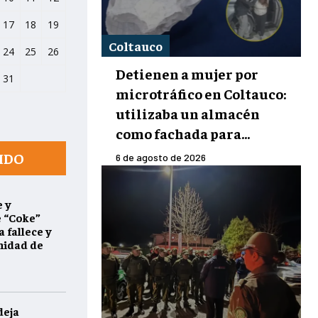
17
18
19
Coltauco
24
25
26
Detienen a mujer por
31
microtráfico en Coltauco:
utilizaba un almacén
como fachada para...
IDO
6 de agosto de 2026
 y
e “Coke”
 fallece y
nidad de
deja