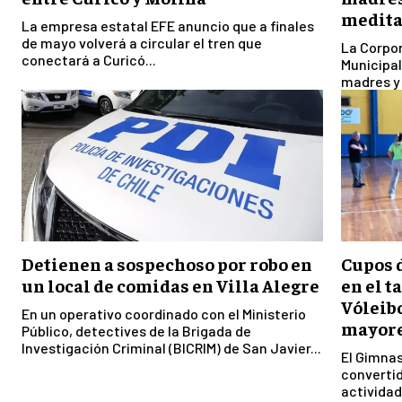
medita
La empresa estatal EFE anuncio que a finales
de mayo volverá a circular el tren que
La Corpor
conectará a Curicó...
Municipal
madres y 
Detienen a sospechoso por robo en
Cupos 
un local de comidas en Villa Alegre
en el 
Vóleibo
En un operativo coordinado con el Ministerio
mayore
Público, detectives de la Brigada de
Investigación Criminal (BICRIM) de San Javier...
El Gimnas
convertid
actividade