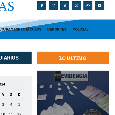
AS
O
LTURA Y ESPECTÁCULOS
DEPORTES
POLICIAL
LO ÚLTIMO
DIARIOS
024
V
S
D
3
4
5
10
11
12