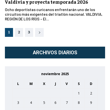
Valdivia y proyecta temporada 2026
Ocho deportistas curicanos enfrentarán uno de los
circuitos más exigentes del triatlón nacional. VALDIVIA,
REGIÓN DE LOS RÍOS – El...
1
2
3
ARCHIVOS DIARIOS
noviembre 2025
L
M
X
J
V
S
D
1
2
3
4
5
6
7
8
9