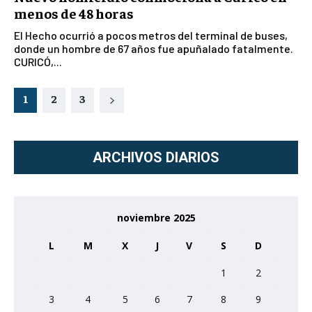
menos de 48 horas
El Hecho ocurrió a pocos metros del terminal de buses,
donde un hombre de 67 años fue apuñalado fatalmente.
CURICÓ,...
1
2
3
ARCHIVOS DIARIOS
noviembre 2025
L
M
X
J
V
S
D
1
2
3
4
5
6
7
8
9