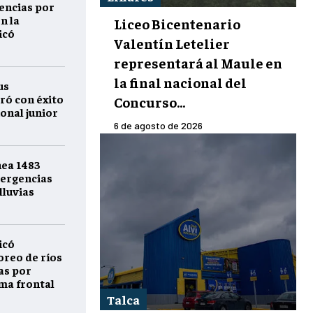
encias por
n la
Liceo Bicentenario
icó
Valentín Letelier
representará al Maule en
la final nacional del
us
ró con éxito
Concurso...
onal junior
6 de agosto de 2026
nea 1483
ergencias
lluvias
icó
reo de ríos
as por
ema frontal
Talca