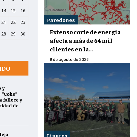
14
15
16
Paredones
21
22
23
Extenso corte de energía
28
29
30
afecta a más de 64 mil
clientes en la...
6 de agosto de 2026
IDO
 y
e “Coke”
 fallece y
nidad de
deja
Linares