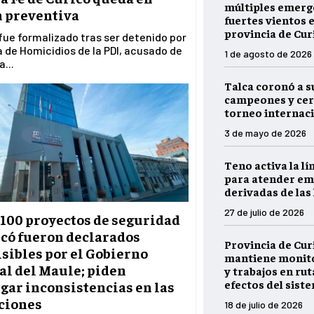
múltiples emerg
n preventiva
fuertes vientos e
provincia de Cur
 fue formalizado tras ser detenido por
a de Homicidios de la PDI, acusado de
1 de agosto de 2026
a...
Talca coronó a s
campeones y cer
torneo internaci
3 de mayo de 2026
Teno activa la lí
para atender em
derivadas de las 
27 de julio de 2026
 100 proyectos de seguridad
icó fueron declarados
Provincia de Cur
sibles por el Gobierno
mantiene monito
al del Maule; piden
y trabajos en rut
efectos del sist
gar inconsistencias en las
ciones
18 de julio de 2026