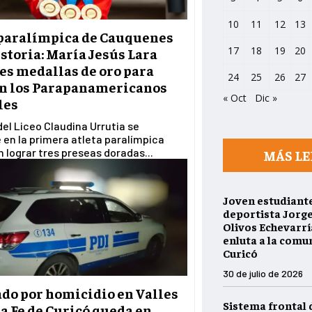
10
11
12
13
 paralímpica de Cauquenes
17
18
19
20
storia: María Jesús Lara
es medallas de oro para
24
25
26
27
en los Parapanamericanos
« Oct
Dic »
les
del Liceo Claudina Urrutia se
 en la primera atleta paralímpica
n lograr tres preseas doradas...
MÁS LE
Joven estudiante
deportista Jorg
Olivos Echevarría
enluta a la comu
Curicó
30 de julio de 2026
do por homicidio en Valles
Sistema frontal 
a Fe de Curicó queda en