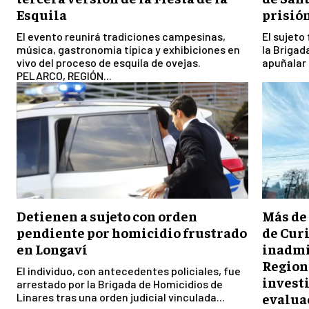
Esquila
prisió
El evento reunirá tradiciones campesinas,
El sujeto
música, gastronomía típica y exhibiciones en
la Brigad
vivo del proceso de esquila de ovejas.
apuñalar 
PELARCO, REGIÓN...
Detienen a sujeto con orden
Más de
pendiente por homicidio frustrado
de Cur
en Longaví
inadmi
Region
El individuo, con antecedentes policiales, fue
investi
arrestado por la Brigada de Homicidios de
evalua
Linares tras una orden judicial vinculada...