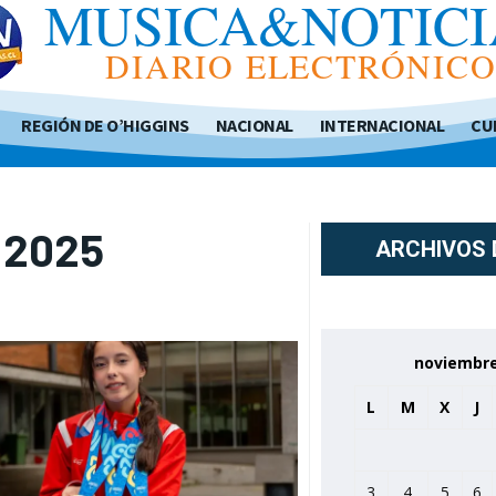
MUSICA&NOTICI
DIARIO ELECTRÓNIC
REGIÓN DE O’HIGGINS
NACIONAL
INTERNACIONAL
CU
, 2025
ARCHIVOS 
noviembre
L
M
X
J
3
4
5
6