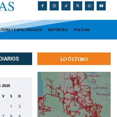
AS
O
LTURA Y ESPECTÁCULOS
DEPORTES
POLICIAL
LO ÚLTIMO
DIARIOS
 2025
V
S
D
1
2
7
8
9