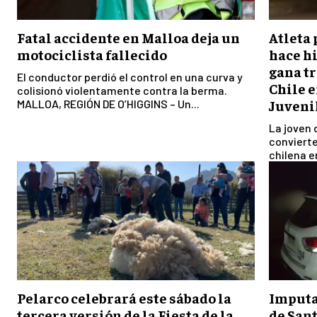
Fatal accidente en Malloa deja un
Atleta
motociclista fallecido
hace hi
gana tr
El conductor perdió el control en una curva y
Chile 
colisionó violentamente contra la berma.
Juveni
MALLOA, REGIÓN DE O’HIGGINS – Un...
La joven 
convierte
chilena e
Pelarco celebrará este sábado la
Imputa
tercera versión de la Fiesta de la
de Sant