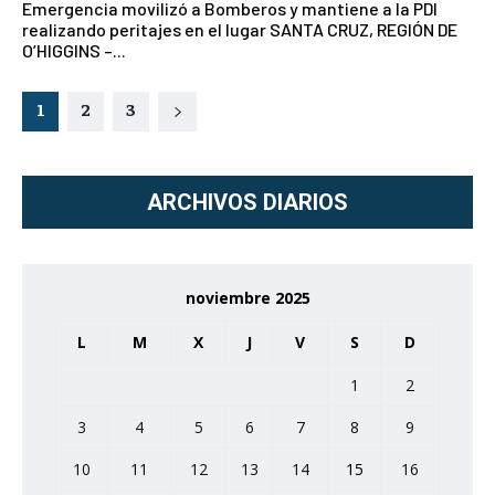
Emergencia movilizó a Bomberos y mantiene a la PDI
realizando peritajes en el lugar SANTA CRUZ, REGIÓN DE
O’HIGGINS –...
1
2
3
ARCHIVOS DIARIOS
noviembre 2025
L
M
X
J
V
S
D
1
2
3
4
5
6
7
8
9
10
11
12
13
14
15
16