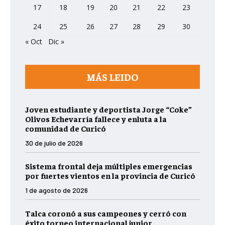
17
18
19
20
21
22
23
24
25
26
27
28
29
30
« Oct
Dic »
MÁS LEIDO
Joven estudiante y deportista Jorge “Coke”
Olivos Echevarría fallece y enluta a la
comunidad de Curicó
30 de julio de 2026
Sistema frontal deja múltiples emergencias
por fuertes vientos en la provincia de Curicó
1 de agosto de 2026
Talca coronó a sus campeones y cerró con
éxito torneo internacional junior