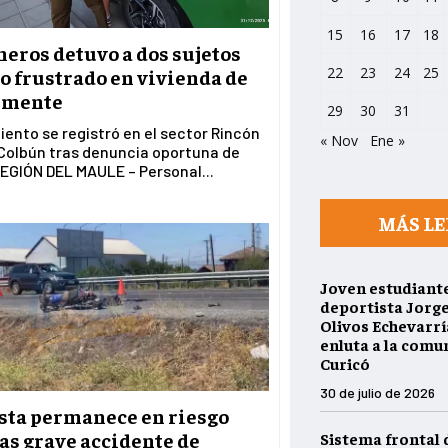
15
16
17
18
eros detuvo a dos sujetos
22
23
24
25
o frustrado en vivienda de
emente
29
30
31
ento se registró en el sector Rincón
« Nov
Ene »
 Colbún tras denuncia oportuna de
EGIÓN DEL MAULE – Personal...
MÁS LE
Joven estudiante
deportista Jorg
Olivos Echevarría
enluta a la comu
Curicó
30 de julio de 2026
sta permanece en riesgo
ras grave accidente de
Sistema frontal 