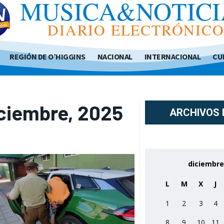
MUSICA&NOTICI
DIARIO ELECTRÓNIC
REGIÓN DE O’HIGGINS
NACIONAL
INTERNACIONAL
CU
ciembre, 2025
ARCHIVOS 
diciembre
L
M
X
J
1
2
3
4
8
9
10
11