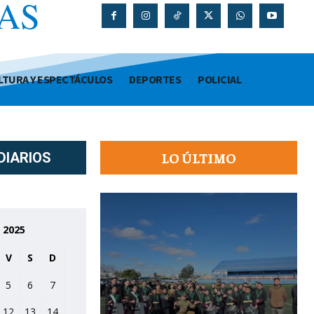
AS
O
LTURA Y ESPECTÁCULOS
DEPORTES
POLICIAL
LO ÚLTIMO
DIARIOS
 2025
V
S
D
5
6
7
12
13
14