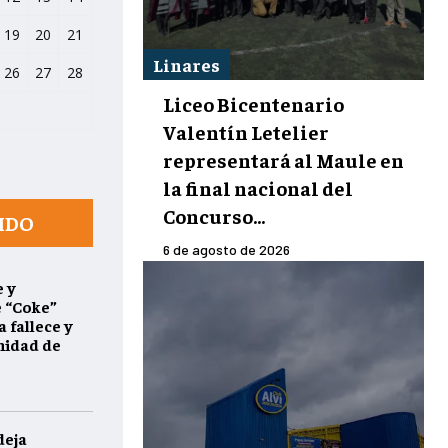
19
20
21
Linares
26
27
28
Liceo Bicentenario
Valentín Letelier
representará al Maule en
la final nacional del
Concurso...
IDO
6 de agosto de 2026
 y
e “Coke”
 fallece y
nidad de
deja