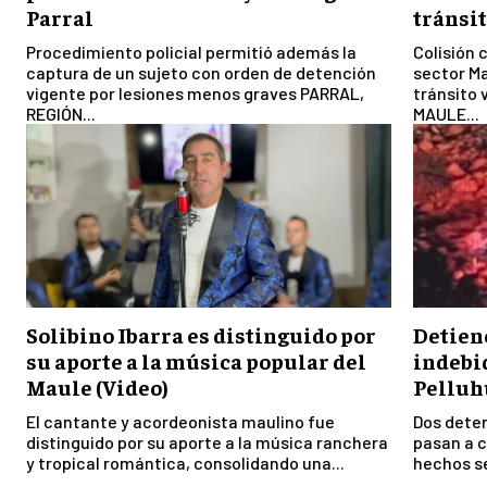
Parral
tránsit
Procedimiento policial permitió además la
Colisión 
captura de un sujeto con orden de detención
sector Ma
vigente por lesiones menos graves PARRAL,
tránsito 
REGIÓN...
MAULE...
Solibino Ibarra es distinguido por
Detiene
su aporte a la música popular del
indebi
Maule (Video)
Pelluh
El cantante y acordeonista maulino fue
Dos deten
distinguido por su aporte a la música ranchera
pasan a c
y tropical romántica, consolidando una...
hechos se