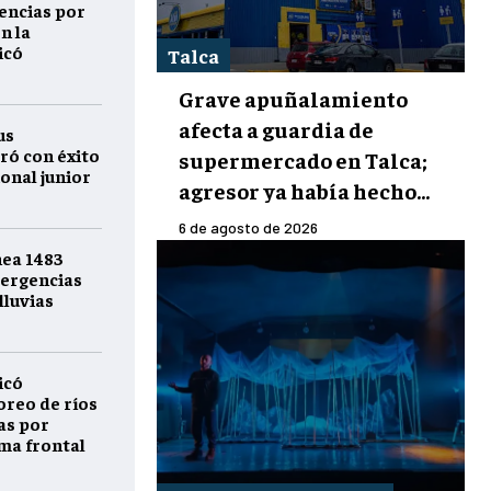
encias por
n la
icó
Talca
Grave apuñalamiento
afecta a guardia de
us
ró con éxito
supermercado en Talca;
onal junior
agresor ya había hecho...
6 de agosto de 2026
nea 1483
ergencias
lluvias
icó
reo de ríos
as por
ema frontal