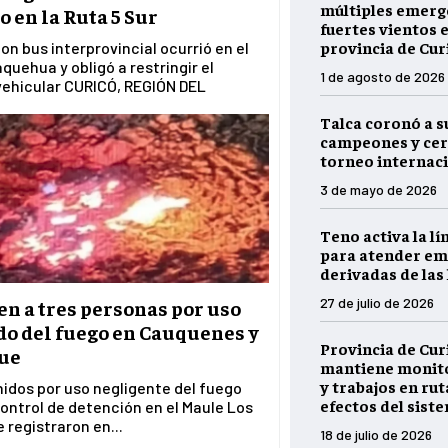
múltiples emerg
o en la Ruta 5 Sur
fuertes vientos e
provincia de Cur
con bus interprovincial ocurrió en el
quehua y obligó a restringir el
1 de agosto de 2026
vehicular CURICÓ, REGIÓN DEL
Talca coronó a s
campeones y cer
torneo internaci
3 de mayo de 2026
Teno activa la lí
para atender em
derivadas de las 
27 de julio de 2026
n a tres personas por uso
do del fuego en Cauquenes y
Provincia de Cur
ue
mantiene monito
y trabajos en rut
idos por uso negligente del fuego
efectos del sist
ontrol de detención en el Maule Los
 registraron en...
18 de julio de 2026