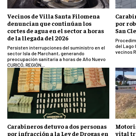
Vecinos de Villa Santa Filomena
Carabin
denuncian que continúan los
por rob
cortes de agua en el sector a horas
San Cl
de la llegada del 2026
Procedimi
del Lago
Persisten interrupciones del suministro en el
vecinos R
sector Isla de Marchant, generando
preocupación sanitaria a horas de Año Nuevo
CURICÓ, REGIÓN...
Carabineros detuvo a dos personas
Motori
por infracción a la Ley de Drogas en
vital t