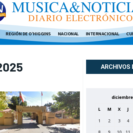
MUSICA&NOTICI
DIARIO ELECTRÓNIC
REGIÓN DE O’HIGGINS
NACIONAL
INTERNACIONAL
CU
 2025
ARCHIVOS 
diciembre
L
M
X
J
1
2
3
4
8
9
10
11