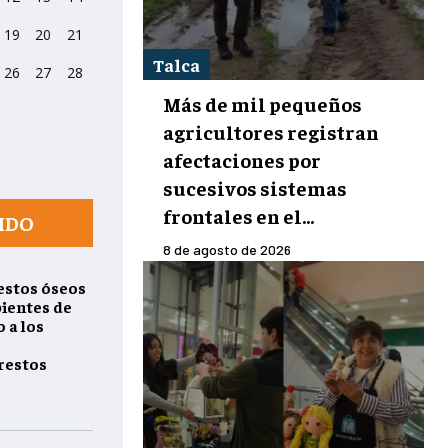
19
20
21
Talca
26
27
28
Más de mil pequeños
agricultores registran
afectaciones por
sucesivos sistemas
frontales en el...
IDO
8 de agosto de 2026
estos óseos
pientes de
 a los
restos