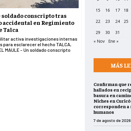
15
16
17
18
 soldado conscripto tras
22
23
24
25
o accidental en Regimiento
de Talca
29
30
31
litar activa investigaciones internas
« Nov
Ene »
s para esclarecer el hecho TALCA,
EL MAULE – Un soldado conscripto
MÁS LE
Confirman que r
hallados en reci
basura en camino
Niches en Curicó
corresponden a 
humanos
7 de agosto de 2026