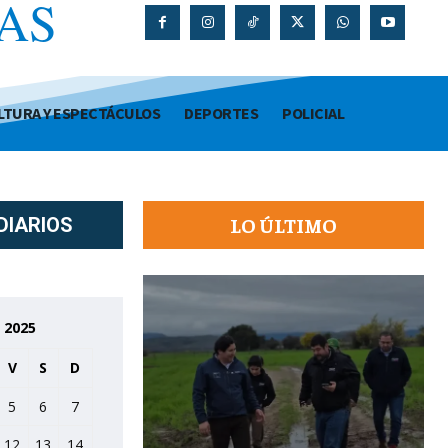
AS
O
LTURA Y ESPECTÁCULOS
DEPORTES
POLICIAL
LO ÚLTIMO
DIARIOS
 2025
V
S
D
5
6
7
12
13
14