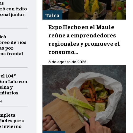
us
ró con éxito
onal junior
Talca
Expo Hecho en el Maule
reúne a emprendedores
icó
reo de ríos
regionales y promueve el
as por
consumo...
ema frontal
8 de agosto de 2026
 el 104º
on Lalo con
sina y
nitarios
24
ompleta
idades para
e invierno