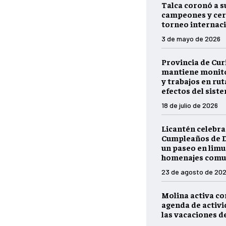
Talca coronó a s
campeones y cer
torneo internaci
3 de mayo de 2026
Provincia de Cur
mantiene monito
y trabajos en rut
efectos del sist
18 de julio de 2026
Licantén celebra
Cumpleaños de D
un paseo en limu
homenajes comu
23 de agosto de 20
Molina activa c
agenda de activ
las vacaciones d