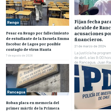
Fijan fecha par
Rengo
alcalde de Ran
acusaciones po
Pesar en Rengo por fallecimiento
de estudiante de la Escuela Emma
financieros.
Escobar de Lagos por posible
21 de marzo de 2024
contagio de virus Hanta
La justicia ha progra
7 de agosto de 2026
de abril, a las 9:00 hor
de Rancagua, Juan Ra
Rancagua
Roban placa en memoria del
primer mártir de la Primera