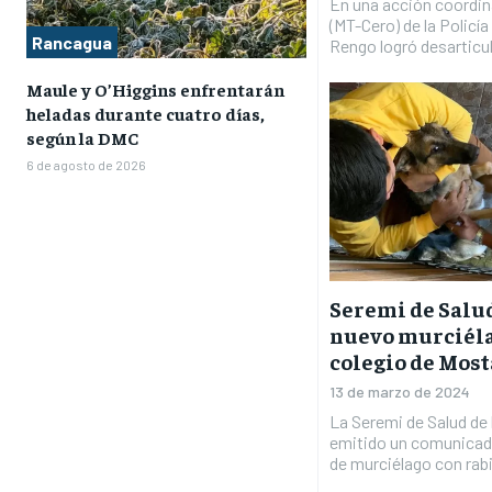
En una acción coordin
(MT-Cero) de la Policí
Rancagua
Rengo logró desarticul
Maule y O’Higgins enfrentarán
heladas durante cuatro días,
según la DMC
6 de agosto de 2026
Seremi de Salu
nuevo murciéla
colegio de Most
13 de marzo de 2024
La Seremi de Salud de 
emitido un comunicad
de murciélago con rabi