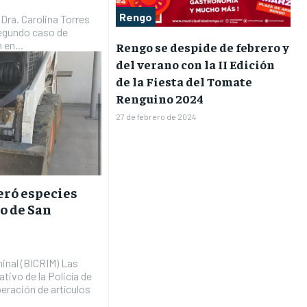
Rengo
 Dra. Carolina Torres
segundo caso de
 en...
Rengo se despide de febrero y
del verano con la II Edición
de la Fiesta del Tomate
Renguino 2024
27 de febrero de 2024
eró especies
o de San
minal (BICRIM) Las
tivo de la Policía de
peración de artículos