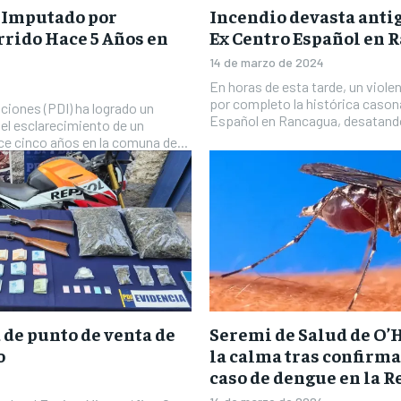
a Imputado por
Incendio devasta anti
rido Hace 5 Años en
Ex Centro Español en 
14 de marzo de 2024
En horas de esta tarde, un viol
por completo la histórica cason
aciones (PDI) ha logrado un
Español en Rancagua, desatando 
el esclarecimiento de un
ce cinco años en la comuna de...
 de punto de venta de
Seremi de Salud de O’
o
la calma tras confirm
caso de dengue en la R