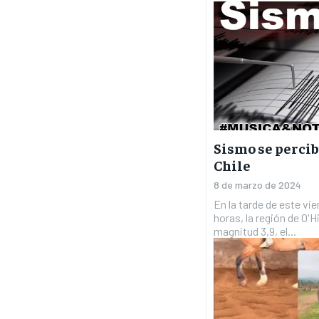
Sismo se percib
Chile
8 de marzo de 2024
En la tarde de este vie
horas, la región de O
magnitud 3,9, el...