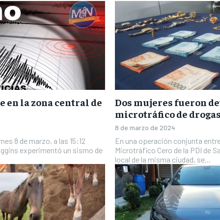
e en la zona central de
Dos mujeres fueron de
microtráfico de drogas
8 de marzo de 2024
rnes 8 de marzo, a las 15:12
En una operación conjunta entre
'Higgins experimentó un sismo de
Microtráfico Cero de la PDI de Sa
local de la misma ciudad, se...