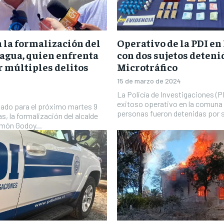
a la formalización del
Operativo de la PDI e
cagua, quien enfrenta
con dos sujetos deteni
r múltiples delitos
Microtráfico
15 de marzo de 2024
La Policía de Investigaciones (PD
exitoso operativo en la comuna
mado para el próximo martes 9
personas fueron detenidas por s
as, la formalización del alcalde
món Godoy...