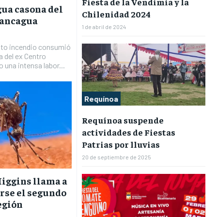
Fiesta de la Vendimia y la
gua casona del
Chilenidad 2024
Rancagua
1 de abril de 2024
ento incendio consumió
a del ex Centro
una intensa labor...
Requínoa
Requínoa suspende
actividades de Fiestas
Patrias por lluvias
20 de septiembre de 2025
Higgins llama a
arse el segundo
egión