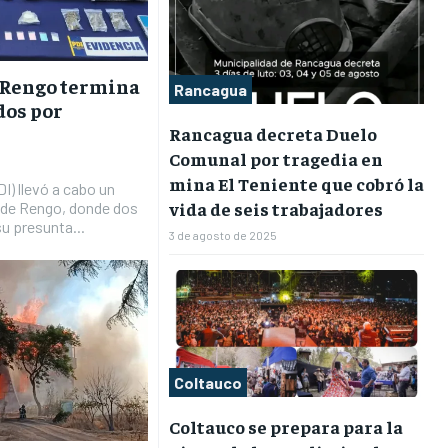
n Rengo termina
Rancagua
dos por
Rancagua decreta Duelo
Comunal por tragedia en
mina El Teniente que cobró la
I) llevó a cabo un
vida de seis trabajadores
 de Rengo, donde dos
u presunta...
3 de agosto de 2025
Coltauco
Coltauco se prepara para la