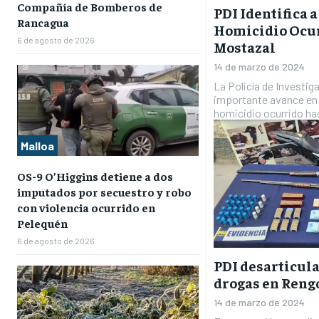
Compañía de Bomberos de
PDI Identifica 
Rancagua
Homicidio Ocur
6 de agosto de 2026
Mostazal
14 de marzo de 2024
La Policía de Investig
importante avance en 
homicidio ocurrido ha
Malloa
OS-9 O’Higgins detiene a dos
imputados por secuestro y robo
con violencia ocurrido en
Pelequén
6 de agosto de 2026
PDI desarticula
drogas en Reng
14 de marzo de 2024