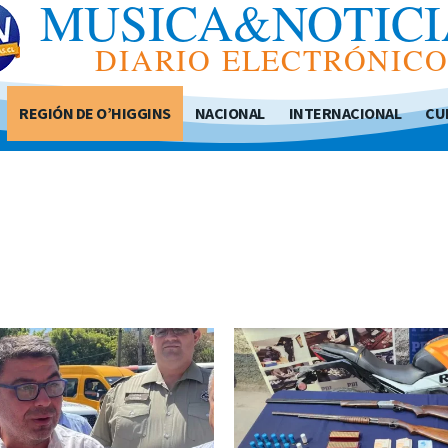
MUSICA&NOTICI
DIARIO ELECTRÓNIC
REGIÓN DE O’HIGGINS
NACIONAL
INTERNACIONAL
CU
L