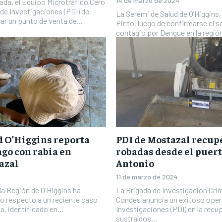
14 de marzo de 2024
ada, el Equipo Microtráfico Cero
a de Investigaciones (PDI) de
La Seremi de Salud de O’Higgins,
ar un punto de venta de...
Pinto, luego de confirmarse el 
contagio por Dengue en la región
d O’Higgins reporta
PDI de Mostazal recup
go con rabia en
robadas desde el puert
azal
Antonio
11 de marzo de 2024
la Región de O'Higgins ha
La Brigada de Investigación Cri
o respecto a un reciente caso
Condes anuncia un exitoso opera
a, identificado en...
Investigaciones (PDI) en la recu
sustraídos...