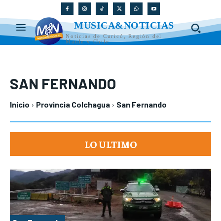
MUSICA&NOTICIAS
Noticias de Curicó, Región del
Maule y Chile
SAN FERNANDO
Inicio
Provincia Colchagua
San Fernando
LO ULTIMO