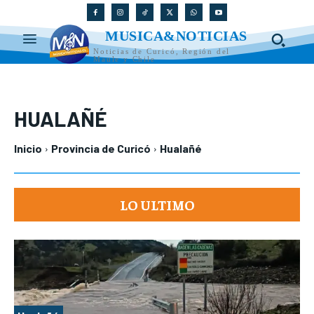
MUSICA&NOTICIAS
Noticias de Curicó, Región del
Maule y Chile
HUALAÑÉ
Inicio
Provincia de Curicó
Hualañé
LO ULTIMO