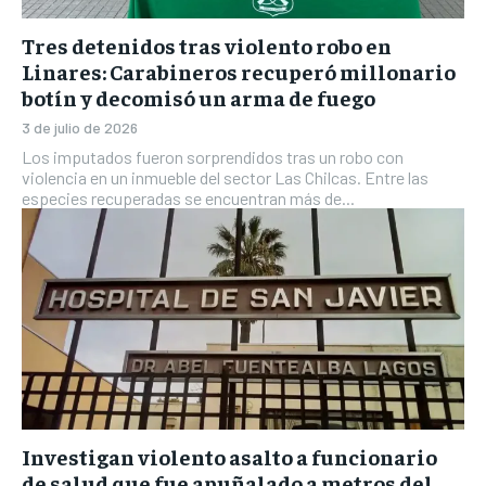
Tres detenidos tras violento robo en
Linares: Carabineros recuperó millonario
botín y decomisó un arma de fuego
3 de julio de 2026
Los imputados fueron sorprendidos tras un robo con
violencia en un inmueble del sector Las Chilcas. Entre las
especies recuperadas se encuentran más de...
Investigan violento asalto a funcionario
de salud que fue apuñalado a metros del