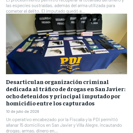
las especies sustraídas, además del arma utilizada para
cometer el delito. El imputado quedó a...
Desarticulan organización criminal
dedicada al tráfico de drogas en San Javier:
ocho detenidos y principal imputado por
homicidio entre los capturados
10 de julio de 2026
Un operativo encabezado por la Fiscalía y la PDI permitió
allanar 15 domicilios en San Javier y Villa Alegre, incautando
drogas, armas, dinero en...