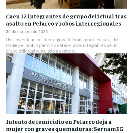
Caen 12 integrantes de grupo delictual tras
asalto en Pelarco y robos interregionales
30 de octubre de 2025
Una investigación interregional liderada por la Fiscalía del
Maule y el Biobío permitió detener a los integrantes de un
grupo delictual vinculado a asaltos,...
Intento de femicidio en Pelarco deja a
mujer con graves quemaduras; SernamEG