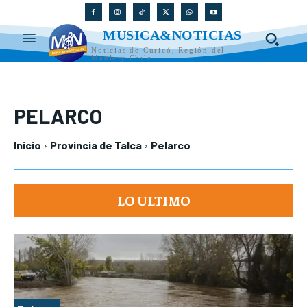
MUSICA&NOTICIAS
Noticias de Curicó, Región del
Maule y Chile
PELARCO
Inicio
Provincia de Talca
Pelarco
LO ULTIMO