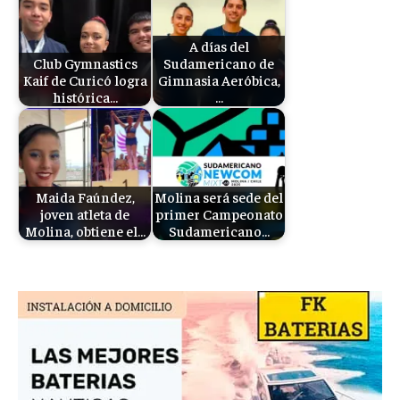
A días del
Club Gymnastics
Sudamericano de
Kaif de Curicó logra
Gimnasia Aeróbica,
histórica…
…
Maida Faúndez,
Molina será sede del
joven atleta de
primer Campeonato
Molina, obtiene el…
Sudamericano…