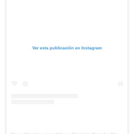
Ver esta publicación en Instagram
U
na publicación compartida por Benjamín Alejandro Osses Contreras (@power.osso)