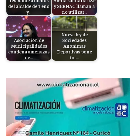
responde a dichos
Alerta sanitaria: ISP
del alcalde de Teno
y SERNAC llaman a
y…
no utilizar…
Nueva ley de
Asociación de
Sociedades
Municipalidades
Anónimas
condena amenazas
Deportivas pone
de…
fin…