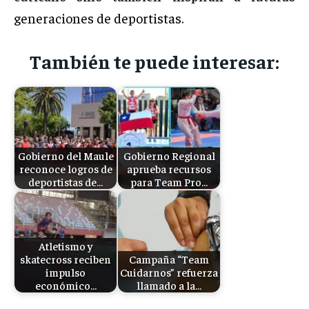
generaciones de deportistas.
También te puede interesar:
Gobierno del Maule
Gobierno Regional
reconoce logros de
aprueba recursos
deportistas de…
para Team Pro…
Atletismo y
skatecross reciben
Campaña “Team
impulso
Cuidarnos” refuerza
económico…
llamado a la…