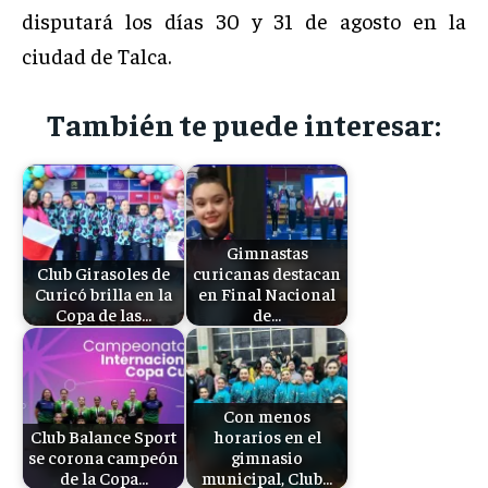
disputará los días 30 y 31 de agosto en la
ciudad de Talca.
También te puede interesar:
Gimnastas
Club Girasoles de
curicanas destacan
Curicó brilla en la
en Final Nacional
Copa de las…
de…
Con menos
Club Balance Sport
horarios en el
se corona campeón
gimnasio
de la Copa…
municipal, Club…