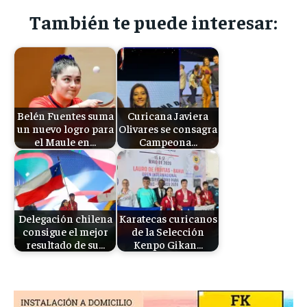
También te puede interesar:
Belén Fuentes suma
Curicana Javiera
un nuevo logro para
Olivares se consagra
el Maule en…
Campeona…
Delegación chilena
Karatecas curicanos
consigue el mejor
de la Selección
resultado de su…
Kenpo Gikan…