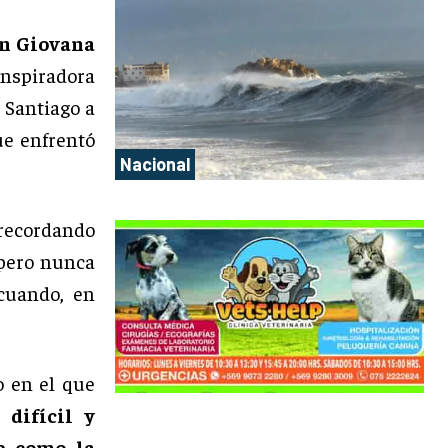
n Giovana
nspiradora
 Santiago a
ue enfrentó
Nacional
 recordando
 pero nunca
cuando, en
o en el que
difícil y
e como la