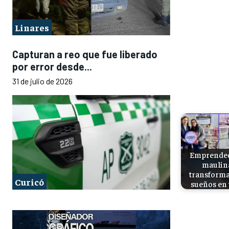
Linares
Capturan a reo que fue liberado
por error desde...
31 de julio de 2026
Emprende
maulin
transforma
Curicó
sueños en