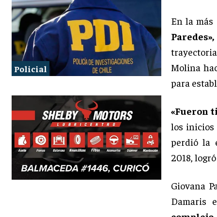
En la más 
Paredes»,
trayectori
Molina hac
Policial
para estab
«Fueron t
los inicio
perdió la
2018, logró
Giovana Pa
Damaris 
complejo