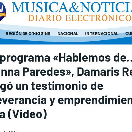
MUSICA&NOTICI
DIARIO ELECTRÓNIC
REGIÓN DE O’HIGGINS
NACIONAL
INTERNACIONAL
CU
l programa «Hablemos de
anna Paredes», Damaris R
gó un testimonio de
everancia y emprendimien
a (Video)