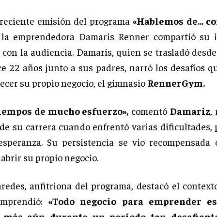
reciente emisión del programa
«Hablemos de… co
la emprendedora Damaris Renner compartió su i
a con la audiencia. Damaris, quien se trasladó desde
e 22 años junto a sus padres, narró los desafíos q
lecer su propio negocio, el gimnasio
RennerGym.
iempos de mucho esfuerzo»,
comentó
Damariz
,
s de su carrera cuando enfrentó varias dificultades,
 esperanza. Su persistencia se vio recompensada 
 abrir su propio negocio.
redes, anfitriona del programa, destacó el context
emprendió:
«Todo negocio para emprender es 
, más aún durante un período tan desafiant