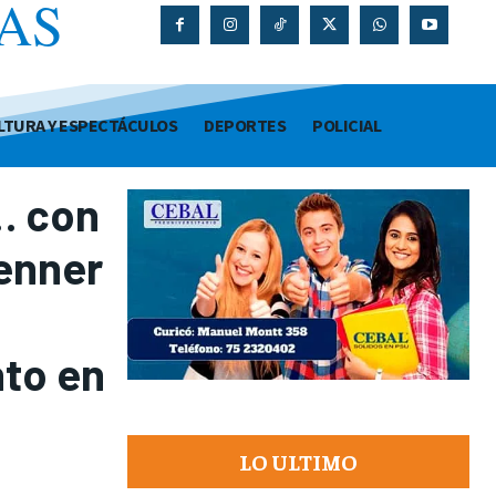
AS
O
LTURA Y ESPECTÁCULOS
DEPORTES
POLICIAL
… con
enner
to en
LO ULTIMO