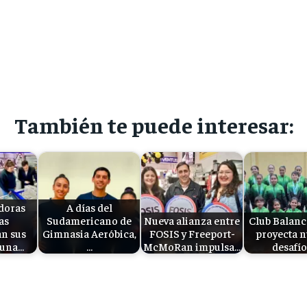
También te puede interesar:
doras
A días del
as
Sudamericano de
Nueva alianza entre
Club Balanc
n sus
Gimnasia Aeróbica,
FOSIS y Freeport-
proyecta 
 una…
…
McMoRan impulsa…
desafí