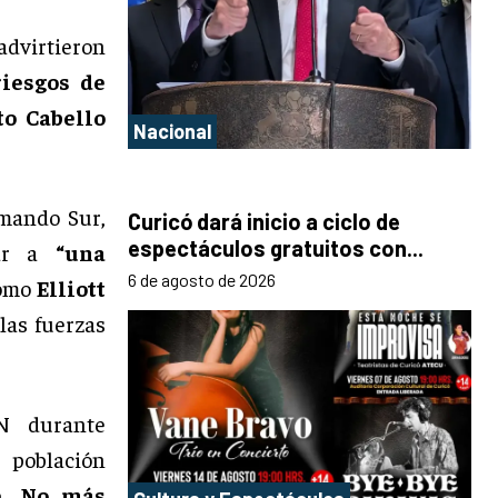
advirtieron
riesgos de
to Cabello
Nacional
omando Sur,
Curicó dará inicio a ciclo de
espectáculos gratuitos con...
tar a
“una
6 de agosto de 2026
como
Elliott
las fuerzas
N durante
 población
e. No más