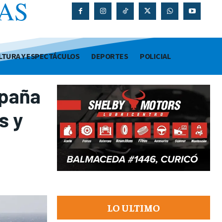
AS
O
LTURA Y ESPECTÁCULOS
DEPORTES
POLICIAL
mpaña
s y
LO ULTIMO