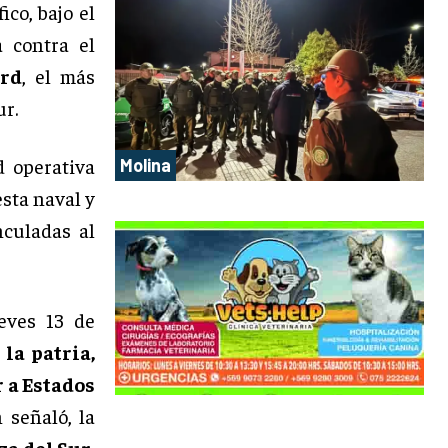
ico, bajo el
a contra el
rd
, el más
ur.
d operativa
Molina
sta naval y
culadas al
ueves 13 de
 la patria,
 a Estados
 señaló, la
za del Sur
,