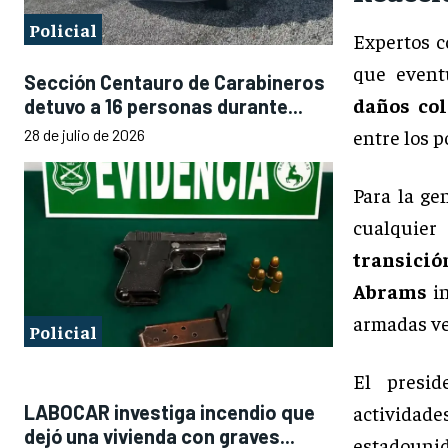
Policial
Expertos c
que event
Sección Centauro de Carabineros
daños col
detuvo a 16 personas durante...
entre los p
28 de julio de 2026
Para la ge
cualquier
transición
Abrams
in
armadas ve
Policial
El presi
actividad
LABOCAR investiga incendio que
dejó una vivienda con graves...
estadouni