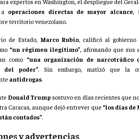
ara expertos en Washington, el despliegue del Geral
a a
operaciones directas de mayor alcance
, 
re territorio venezolano.
rio de Estado,
Marco Rubio
, calificó al gobierno
omo
“un régimen ilegítimo”
, afirmando que sus 
rían como
“una organización de narcotráfico 
 del poder”
. Sin embargo, matizó que la o
ente
antidrogas
.
nte
Donald Trump
sostuvo en días recientes que n
tra Caracas, aunque dejó entrever que
“los días de
están contados”
.
ones y advertencias