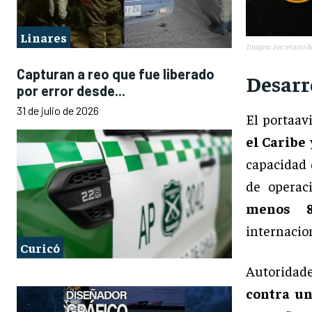
Linares
Imagen: Secretario 
Capturan a reo que fue liberado
Desarr
por error desde...
31 de julio de 2026
El portaav
el Caribe
capacidad 
de operac
menos 80
internacio
Curicó
Autoridade
contra u