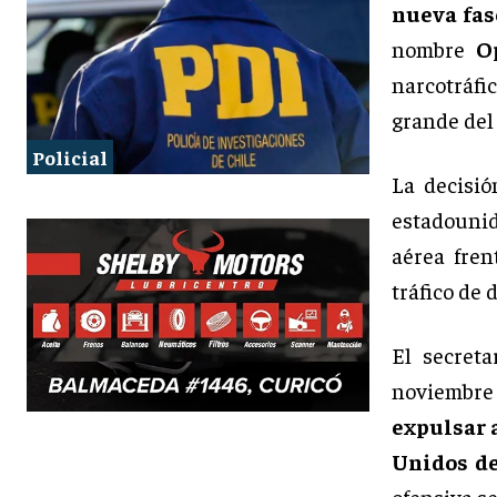
nueva fas
nombre
O
narcotráfi
grande del
Policial
La decisió
estadounid
aérea fre
tráfico de 
El secret
noviembre 
expulsar 
Unidos de
ofensiva s