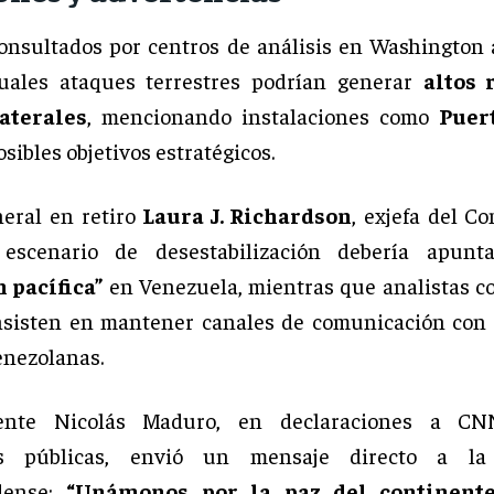
onsultados por centros de análisis en Washington 
uales ataques terrestres podrían generar
altos 
aterales
, mencionando instalaciones como
Puer
osibles objetivos estratégicos.
neral en retiro
Laura J. Richardson
, exjefa del C
 escenario de desestabilización debería apun
 pacífica”
en Venezuela, mientras que analistas 
sisten en mantener canales de comunicación con 
nezolanas.
dente Nicolás Maduro, en declaraciones a CN
es públicas, envió un mensaje directo a la
dense:
“Unámonos por la paz del continent