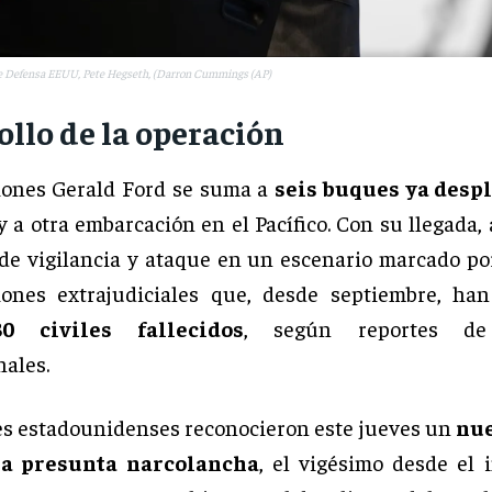
de Defensa EEUU, Pete Hegseth, (Darron Cummings (AP)
ollo de la operación
iones Gerald Ford se suma a
seis buques ya desp
y a otra embarcación en el Pacífico. Con su llegada,
de vigilancia y ataque en un escenario marcado po
iones extrajudiciales que, desde septiembre, ha
 civiles fallecidos
, según reportes de
nales.
s estadounidenses reconocieron este jueves un
nue
na presunta narcolancha
, el vigésimo desde el i