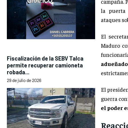
campaña. P
la puert
ataques sob
El secreta
Maduro c
funciona
Fiscalización de la SEBV Talca
adueñado
permite recuperar camioneta
robada...
estrictam
29 de julio de 2026
El preside
guerra con
el poder 
Reacci