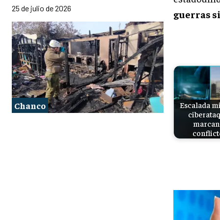
25 de julio de 2026
guerras si
Chanco
Escalada mi
ciberata
marcan 
conflic