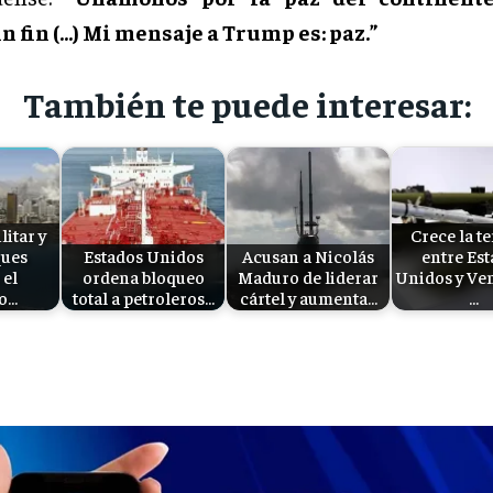
n fin (…) Mi mensaje a Trump es: paz.”
También te puede interesar:
litar y
Crece la t
ques
Estados Unidos
Acusan a Nicolás
entre Es
el
ordena bloqueo
Maduro de liderar
Unidos y Ve
to…
total a petroleros…
cártel y aumenta…
…