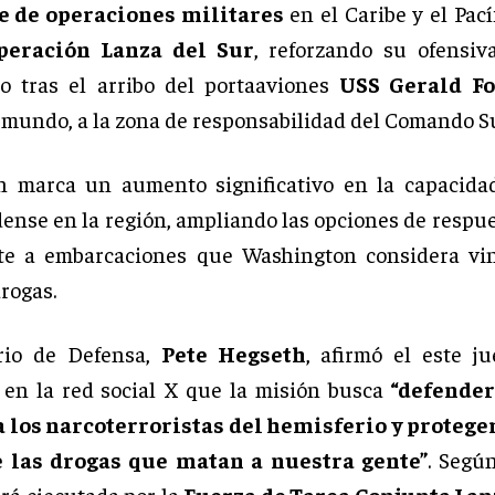
e de operaciones militares
en el Caribe y el Pacíf
peración Lanza del Sur
, reforzando su ofensiv
co tras el arribo del portaaviones
USS Gerald Fo
 mundo, a la zona de responsabilidad del Comando S
n marca un aumento significativo en la capacida
ense en la región, ampliando las opciones de respue
nte a embarcaciones que Washington considera vin
drogas.
ario de Defensa,
Pete Hegseth
, afirmó el este j
en la red social X que la misión busca
“defender
a los narcoterroristas del hemisferio y proteger
 las drogas que matan a nuestra gente”
. Según
erá ejecutada por la
Fuerza de Tarea Conjunta Lan