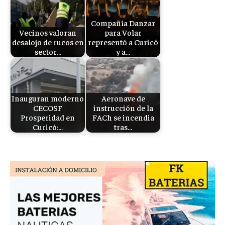
Compañía Danzar
Vecinos valoran
para Volar
desalojo de rucos en
representó a Curicó
sector…
y a…
Inauguran moderno
Aeronave de
CECOSF
instrucción de la
Prosperidad en
FACh se incendia
Curicó:…
tras…