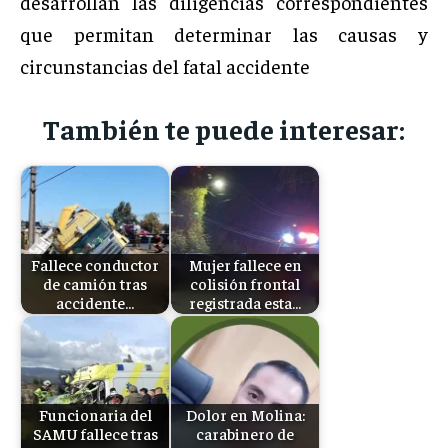
desarrollan las diligencias correspondientes
que permitan determinar las causas y
circunstancias del fatal accidente
También te puede interesar:
Fallece conductor
Mujer fallece en
de camión tras
colisión frontal
accidente…
registrada esta…
Funcionaria del
Dolor en Molina:
SAMU fallece tras
carabinero de