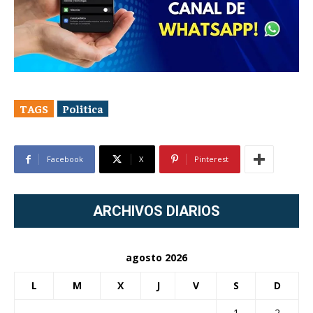
TAGS
Politica
Facebook
X
Pinterest
ARCHIVOS DIARIOS
agosto 2026
L
M
X
J
V
S
D
1
2