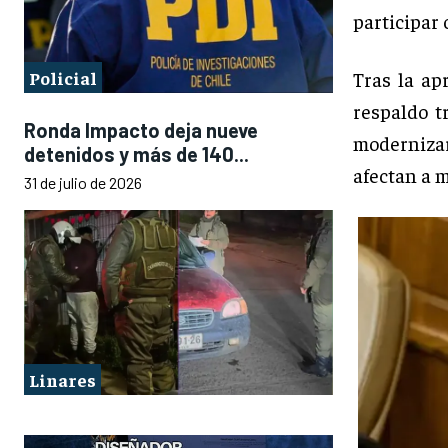
participar 
Policial
Tras la ap
respaldo t
Ronda Impacto deja nueve
modernizar
detenidos y más de 140...
afectan a 
31 de julio de 2026
Linares