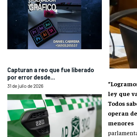
Capturan a reo que fue liberado
por error desde...
“Logramo
31 de julio de 2026
ley que v
Todos sab
operan de
menores 
parlamenta