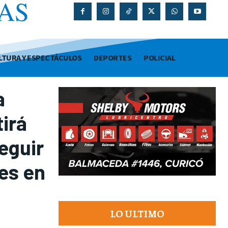
AS
O
LTURA Y ESPECTÁCULOS
DEPORTES
POLICIAL
a
irá
eguir
es en
LO ULTIMO