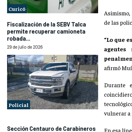
Curicó
Asimismo, 
de las poli
Fiscalización de la SEBV Talca
permite recuperar camioneta
robada...
“Lo que e
29 de julio de 2026
agentes 
penalment
afirmó Muñ
Durante e
coincidier
tecnológi
Policial
vulnerar a
Sección Centauro de Carabineros
En esa líne