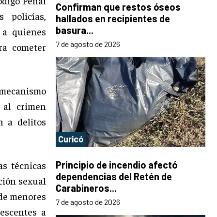
Código Penal
Confirman que restos óseos
 policías,
hallados en recipientes de
basura...
a a quienes
7 de agosto de 2026
ara cometer
 mecanismo
 al crimen
n a delitos
Curicó
as técnicas
Principio de incendio afectó
dependencias del Retén de
ción sexual
Carabineros...
o de menores
7 de agosto de 2026
lescentes a