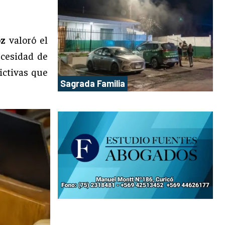
oz
valoró el
ecesidad de
ictivas que
Sagrada Familia