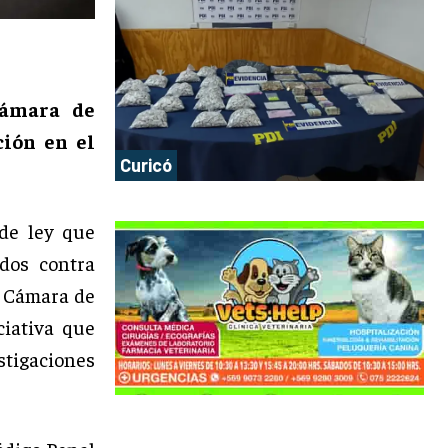
Cámara de
ción en el
Curicó
de ley que
idos contra
a Cámara de
iativa que
stigaciones