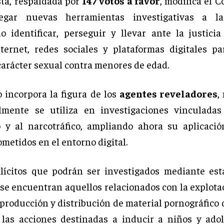
ta, respaldada por
147 votos a favor
, modifica el 
egar nuevas herramientas investigativas a las
o identificar, perseguir y llevar ante la justici
nternet, redes sociales y plataformas digitales p
 carácter sexual contra menores de edad.
o incorpora la figura de los
agentes reveladores
,
lmente se utiliza en investigaciones vinculadas
 y al narcotráfico, ampliando ahora su aplicació
metidos en el entorno digital.
ilícitos que podrán ser investigados mediante est
 se encuentran aquellos relacionados con la explota
a producción y distribución de material pornográfic
las acciones destinadas a inducir a niños y ado