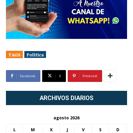
TAGS
Politica
Facebook
X
Pinterest
ARCHIVOS DIARIOS
agosto 2026
L
M
X
J
V
S
D