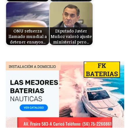
ONU refuerza
Diputado Javier
llamado mundial a
Muñoz valoró ajuste
detener ensayos…
ministerial pero…