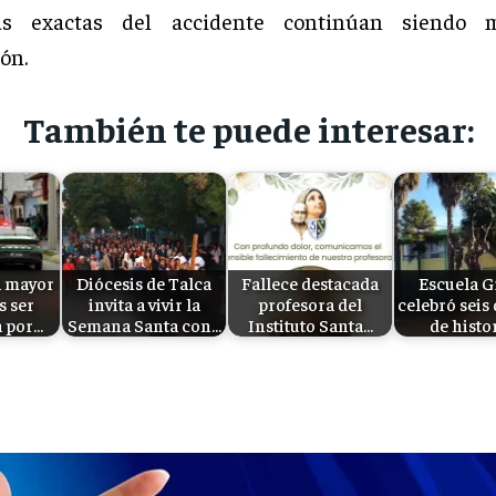
as exactas del accidente continúan siendo m
ón.
También te puede interesar:
a mayor
Diócesis de Talca
Fallece destacada
Escuela G
s ser
invita a vivir la
profesora del
celebró seis
a por…
Semana Santa con…
Instituto Santa…
de histo