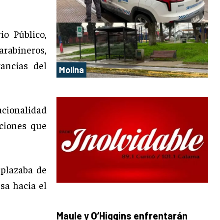
io Público,
rabineros,
ancias del
Molina
acionalidad
cciones que
splazaba de
sa hacia el
Maule y O’Higgins enfrentarán