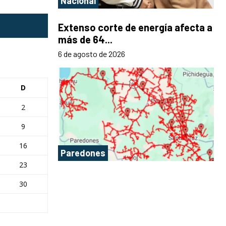
Nacional
Extenso corte de energía afecta a
más de 64...
6 de agosto de 2026
D
2
9
16
Paredones
23
30