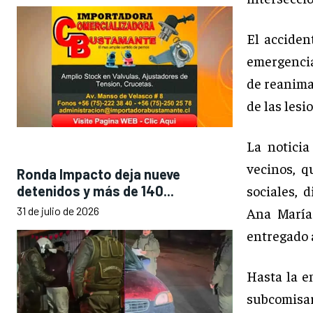
El acciden
emergencia
de reanima
de las lesi
La notici
vecinos, q
Ronda Impacto deja nueve
sociales, 
detenidos y más de 140...
31 de julio de 2026
Ana María
entregado 
Hasta la e
subcomisar