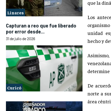
que la din
Linares
Los antece
organismo
Capturan a reo que fue liberado
por error desde...
unidad es
31 de julio de 2026
hecho y de
Asimismo, 
venezolana
determine e
De acuerdo
Curicó
norte a su
área céntri