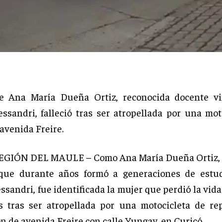
de Ana María Dueña Ortiz, reconocida docente vi
essandri, falleció tras ser atropellada por una mot
avenida Freire.
EGIÓN DEL MAULE – Como Ana María Dueña Ortiz, 
 que durante años formó a generaciones de estud
ssandri, fue identificada la mujer que perdió la vida
s tras ser atropellada por una motocicleta de re
n de avenida Freire con calle Yungay, en Curicó.