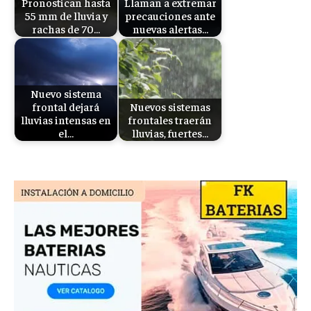
Pronostican hasta
Llaman a extremar
55 mm de lluvia y
precauciones ante
rachas de 70…
nuevas alertas…
Nuevo sistema
frontal dejará
Nuevos sistemas
lluvias intensas en
frontales traerán
el…
lluvias, fuertes…