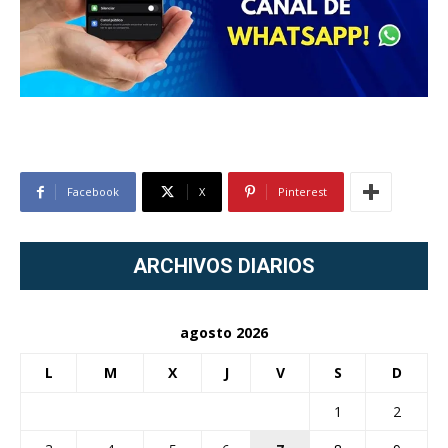
Facebook
X
Pinterest
ARCHIVOS DIARIOS
agosto 2026
L
M
X
J
V
S
D
1
2