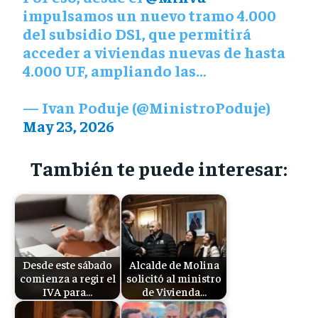
impulsamos un nuevo tramo 4.000
del subsidio DS1, que permitirá
acceder a viviendas nuevas de hasta
4.000 UF, ampliando las…
— Ivan Poduje (@MinistroPoduje)
May 23, 2026
También te puede interesar:
Desde este sábado
Alcalde de Molina
comienza a regir el
solicitó al ministro
IVA para…
de Vivienda…