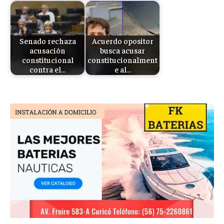
Senado rechaza
Acuerdo opositor
acusación
busca acusar
constitucional
constitucionalment
contra el…
e al…