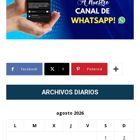
Facebook
X
Pinterest
ARCHIVOS DIARIOS
agosto 2026
L
M
X
J
V
S
D
1
2