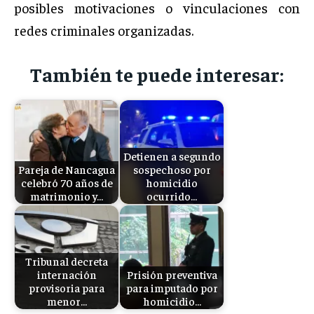
posibles motivaciones o vinculaciones con
redes criminales organizadas.
También te puede interesar:
Detienen a segundo
Pareja de Nancagua
sospechoso por
celebró 70 años de
homicidio
matrimonio y…
ocurrido…
Tribunal decreta
internación
Prisión preventiva
provisoria para
para imputado por
menor…
homicidio…