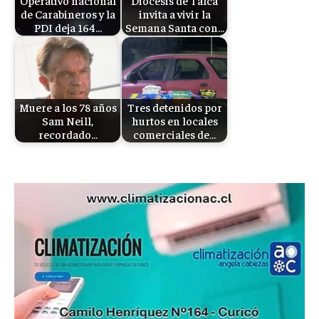
Operativo nacional
Diócesis de Talca
de Carabineros y la
invita a vivir la
PDI deja 164…
Semana Santa con…
Muere a los 78 años
Tres detenidos por
Sam Neill,
hurtos en locales
recordado…
comerciales de…