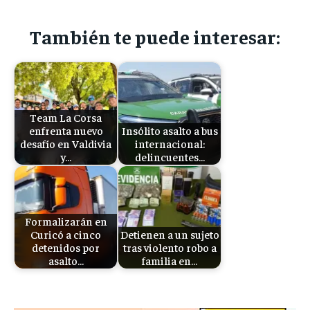
También te puede interesar:
Team La Corsa
enfrenta nuevo
Insólito asalto a bus
desafío en Valdivia
internacional:
y…
delincuentes…
Formalizarán en
Curicó a cinco
Detienen a un sujeto
detenidos por
tras violento robo a
asalto…
familia en…