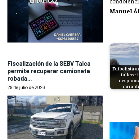
condolenci
Manuel Á
Fiscalización de la SEBV Talca
Futbolista 
permite recuperar camioneta
fallece t
robada...
desplom
durant
29 de julio de 2026