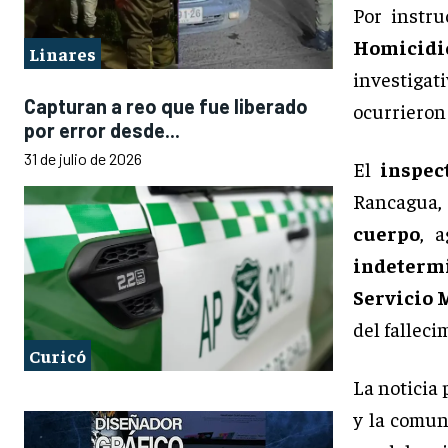
Por instr
Homicidi
Linares
investigat
Capturan a reo que fue liberado
ocurrieron
por error desde...
31 de julio de 2026
El
inspec
Rancagua,
cuerpo
, 
indeterm
Servicio 
del falleci
Curicó
La noticia
y la comun