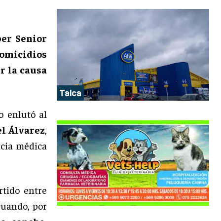
per Senior
Homicidios
r la causa
Talca
 enlutó al
l Álvarez
,
ncia médica
rtido entre
uando, por