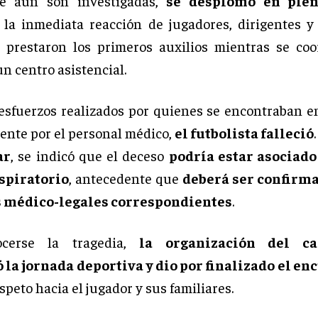
e aún son investigadas,
se desplomó en ple
la inmediata reacción de jugadores, dirigentes y 
 prestaron los primeros auxilios mientras se co
un centro asistencial.
 esfuerzos realizados por quienes se encontraban en
ente por el personal médico,
el futbolista falleció
ar
, se indicó que el deceso
podría estar asociado
spiratorio
, antecedente que
deberá ser confirma
médico-legales correspondientes
.
ocerse la tragedia,
la organización del c
la jornada deportiva y dio por finalizado el en
speto hacia el jugador y sus familiares.