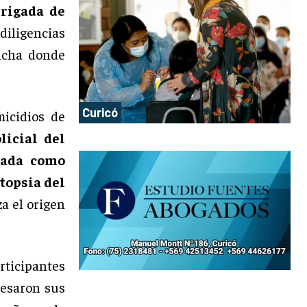
rigada de
iligencias
ancha donde
Curicó
micidios de
licial del
cada como
topsia del
za el origen
rticipantes
resaron sus