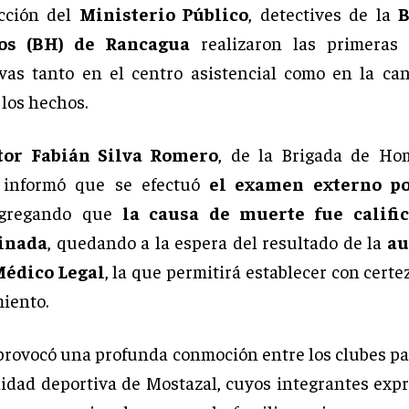
ucción del
Ministerio Público
, detectives de la
B
os (BH) de Rancagua
realizaron las primeras d
ivas tanto en el centro asistencial como en la c
 los hechos.
tor Fabián Silva Romero
, de la Brigada de Ho
 informó que se efectuó
el examen externo po
agregando que
la causa de muerte fue califi
inada
, quedando a la espera del resultado de la
au
Médico Legal
, la que permitirá establecer con certe
miento.
 provocó una profunda conmoción entre los clubes pa
idad deportiva de Mostazal, cuyos integrantes exp