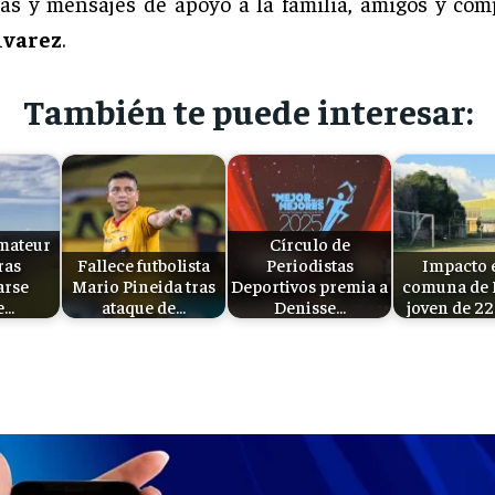
as y mensajes de apoyo a la familia, amigos y co
lvarez
.
También te puede interesar:
amateur
Círculo de
ras
Fallece futbolista
Periodistas
Impacto 
arse
Mario Pineida tras
Deportivos premia a
comuna de 
e…
ataque de…
Denisse…
joven de 2