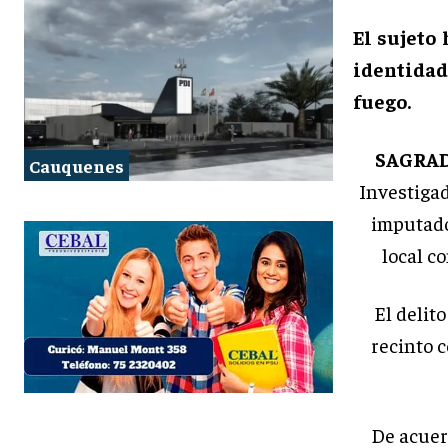
El sujeto
identidad
fuego.
SAGRAD
Cauquenes
Investigad
imputado
local c
El delit
recinto c
De acuerd