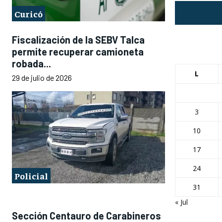
Curicó
Fiscalización de la SEBV Talca
permite recuperar camioneta
robada...
L
29 de julio de 2026
3
10
17
24
Policial
31
« Jul
Sección Centauro de Carabineros