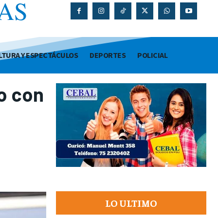
AS
O
LTURA Y ESPECTÁCULOS
DEPORTES
POLICIAL
o con
LO ULTIMO