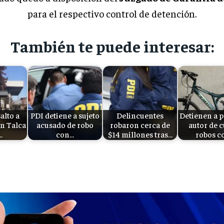
para el respectivo control de detención.
También te puede interesar:
alto a
PDI detiene a sujeto
Delincuentes
Detienen a 
en Talca
acusado de robo
robaron cerca de
autor de c
…
con…
$14 millones tras…
robos c