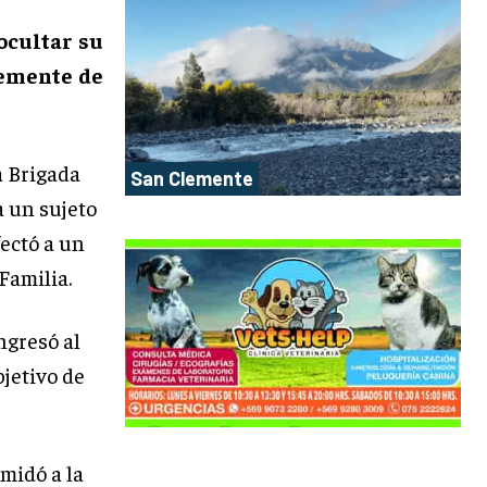
ocultar su
temente de
a Brigada
San Clemente
a un sujeto
ectó a un
Familia.
ngresó al
bjetivo de
imidó a la