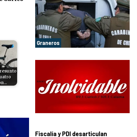
Graneros
presunto
uatro
on…
Fiscalía y PDI desarticulan