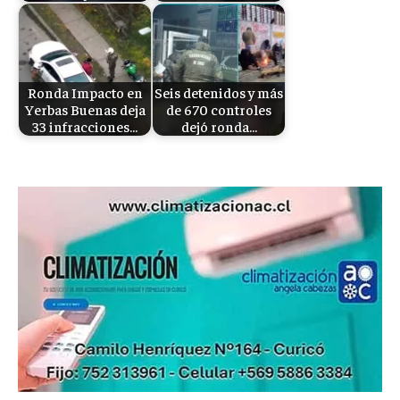
Ronda Impacto en
Seis detenidos y más
Yerbas Buenas deja
de 670 controles
33 infracciones…
dejó ronda…