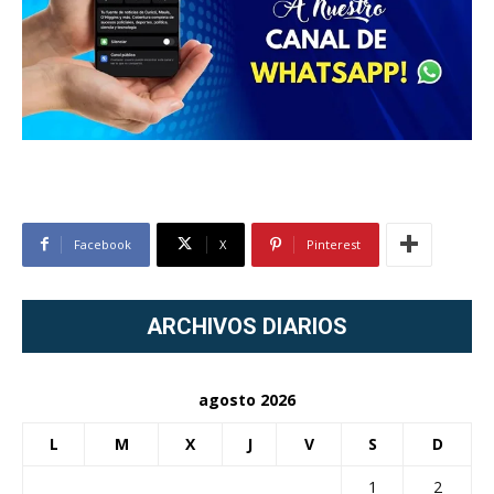
Facebook
X
Pinterest
ARCHIVOS DIARIOS
agosto 2026
L
M
X
J
V
S
D
1
2