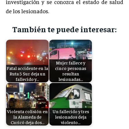
investigación y se conozca el estado de salud
de los lesionados.
También te puede interesar:
Mujer fallece y
Fatal accidente en la
cinco personas
Ruta 5 Sur deja un
resultan
fallecido y…
lesionadas…
Violenta colisión en
Un fallecido y tres
la Alameda de
lesionados deja
Curicó deja dos…
violento…