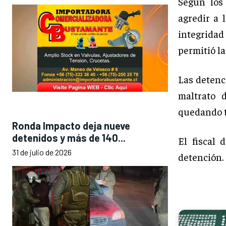
Según los
agredir a 
integridad 
permitió la
Las detenc
maltrato 
quedando t
Ronda Impacto deja nueve
detenidos y más de 140...
El fiscal
31 de julio de 2026
detención.