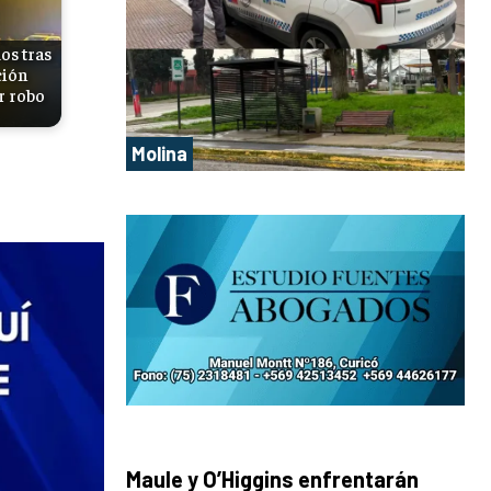
os tras
ción
r robo
Molina
Maule y O’Higgins enfrentarán