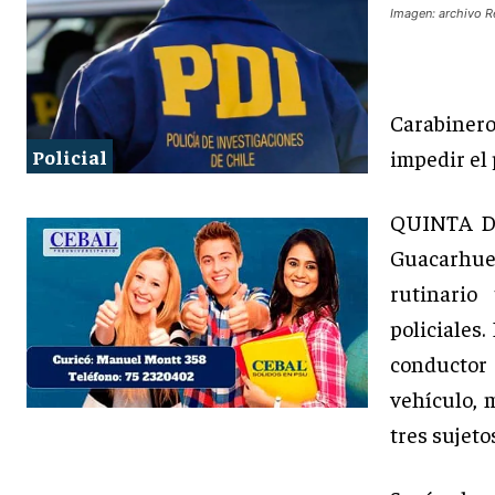
Imagen: archivo R
Carabiner
Policial
impedir el
QUINTA DE
Guacarhue
rutinario
policiales
conductor
vehículo, 
tres sujet