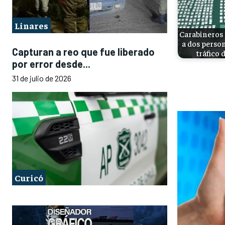
Linares
Carabineros 
a dos perso
Capturan a reo que fue liberado
tráfico 
por error desde...
31 de julio de 2026
Curicó