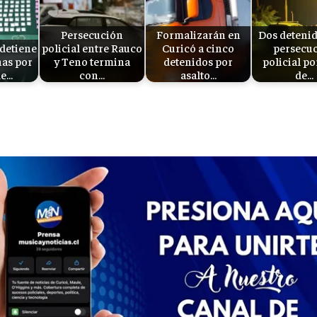
Persecución
Formalizarán en
Dos detenid
detiene
policial entre Rauco
Curicó a cinco
persecu
nas por
y Teno termina
detenidos por
policial po
de…
con…
asalto…
de…