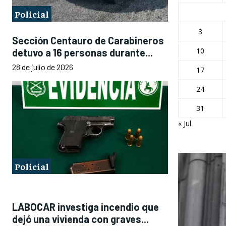
Policial
3
Sección Centauro de Carabineros
10
detuvo a 16 personas durante...
28 de julio de 2026
17
24
31
« Jul
Policial
LABOCAR investiga incendio que
dejó una vivienda con graves...