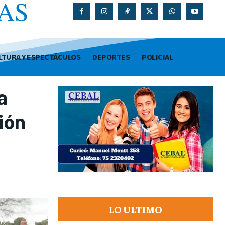
AS
O
LTURA Y ESPECTÁCULOS
DEPORTES
POLICIAL
a
ión
LO ULTIMO