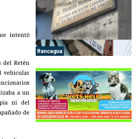
ue intentó
Rancagua
 del Retén
 vehicular
ncionarios
lizaba a un
pia ni del
ompañado de