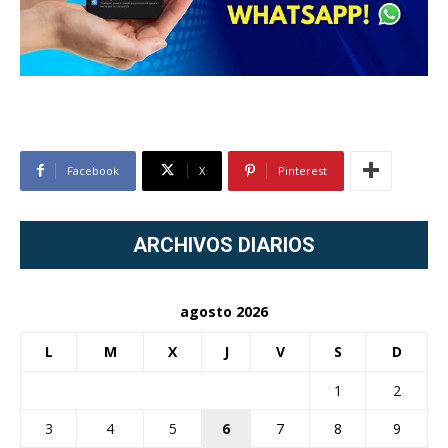
Facebook
X
Pinterest
ARCHIVOS DIARIOS
agosto 2026
L
M
X
J
V
S
D
1
2
3
4
5
6
7
8
9