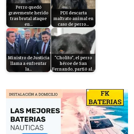
Perro quedó
gravemente herido
PDI descarta
tras brutal ataque
maltrato animal en
en…
caso de perro…
Ministro de Justicia
“Cholito”, el perro
llama a enfrentar
héroe de San
la…
Fernando, partió al…