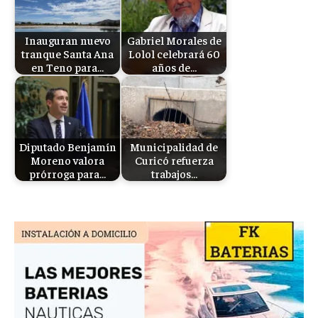
Inauguran nuevo
Gabriel Morales de
tranque Santa Ana
Lolol celebrará 60
en Teno para…
años de…
Diputado Benjamín
Municipalidad de
Moreno valora
Curicó refuerza
prórroga para…
trabajos…