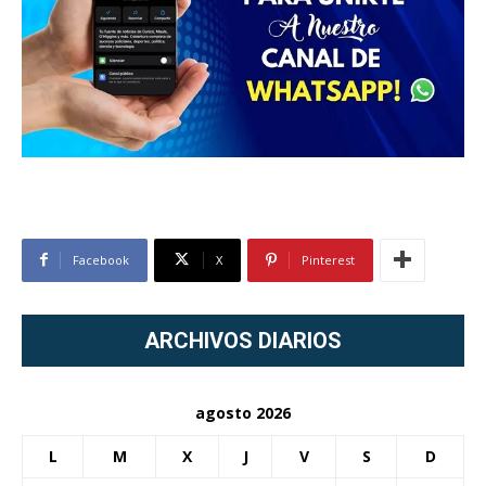
Facebook
X
Pinterest
ARCHIVOS DIARIOS
agosto 2026
L
M
X
J
V
S
D