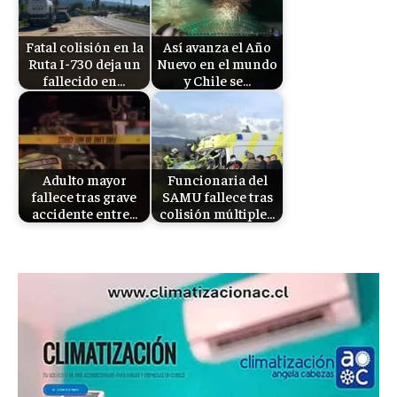
Fatal colisión en la
Así avanza el Año
Ruta I-730 deja un
Nuevo en el mundo
fallecido en…
y Chile se…
Adulto mayor
Funcionaria del
fallece tras grave
SAMU fallece tras
accidente entre…
colisión múltiple…