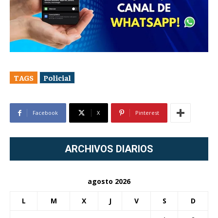
TAGS
Policial
Facebook
X
Pinterest
ARCHIVOS DIARIOS
agosto 2026
L
M
X
J
V
S
D