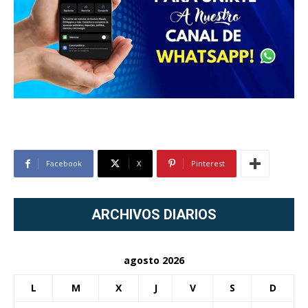
Facebook
X
Pinterest
ARCHIVOS DIARIOS
agosto 2026
L
M
X
J
V
S
D