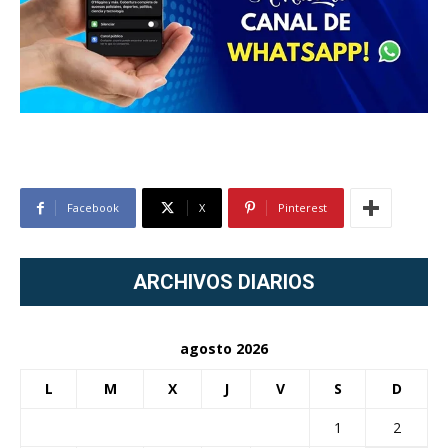
Facebook
X
Pinterest
ARCHIVOS DIARIOS
agosto 2026
L
M
X
J
V
S
D
1
2