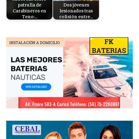
patrulla de
Dos jóvenes
Carabineros en
lesionados tras
Teno:…
colisión entre…