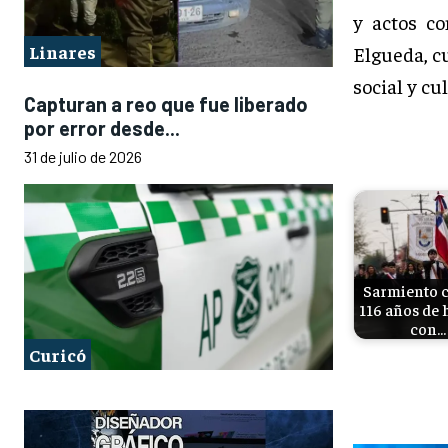
y actos c
Linares
Elgueda, c
social y cu
Capturan a reo que fue liberado
por error desde...
31 de julio de 2026
Sarmiento c
116 años de 
con…
Curicó