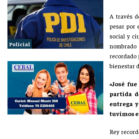
A través 
pesar por 
social y c
Policial
nombrado c
recordado 
bienestar d
«José fue
partida d
entrega y
tuvimos el
Rey record