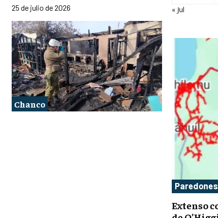
25 de julio de 2026
« Jul
Chanco
Paredones
Extenso co
de O’Higg