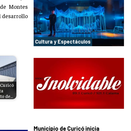
 de Montes
 desarrollo
Cultura y Espectáculos
 Curicó
ta
nto de…
Municipio de Curicó inicia