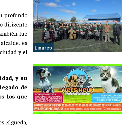
u profundo
o dirigente
también fue
alcalde, es
Linares
ciudad y el
idad, y su
legado de
os los que
es Elgueda,