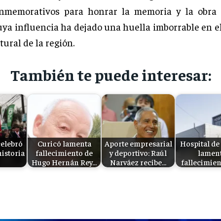
onmemorativos para honrar la memoria y la obra
uya influencia ha dejado una huella imborrable en el
ltural de la región.
También te puede interesar:
elebró
Curicó lamenta
Aporte empresarial
Hospital de
historia
fallecimiento de
y deportivo: Raúl
lamen
Hugo Hernán Rey…
Narváez recibe…
fallecimie