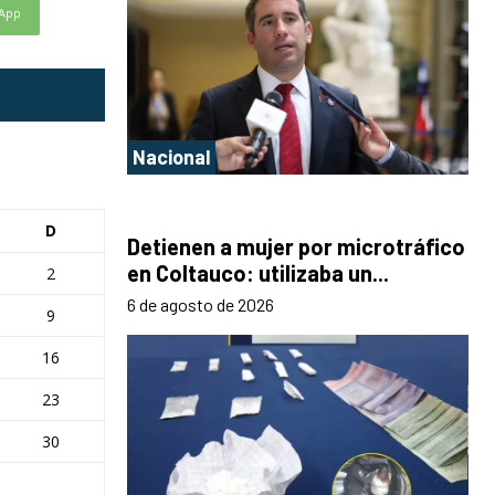
App
Nacional
D
Detienen a mujer por microtráfico
en Coltauco: utilizaba un...
2
6 de agosto de 2026
9
16
23
30