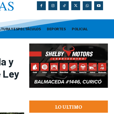
AS
O
LTURA Y ESPECTÁCULOS
DEPORTES
POLICIAL
a y
e Ley
LO ULTIMO