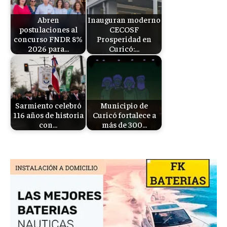
Abren
Inauguran moderno
postulaciones al
CECOSF
concurso FNDR 8%
Prosperidad en
2026 para…
Curicó:…
Sarmiento celebró
Municipio de
116 años de historia
Curicó fortalece a
con…
más de 300…