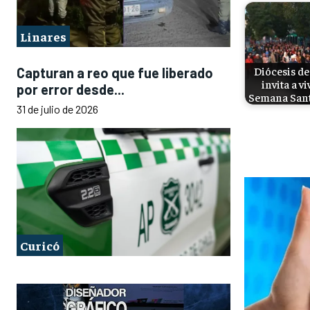
Linares
Diócesis de
Capturan a reo que fue liberado
invita a vi
por error desde...
Semana San
31 de julio de 2026
Curicó