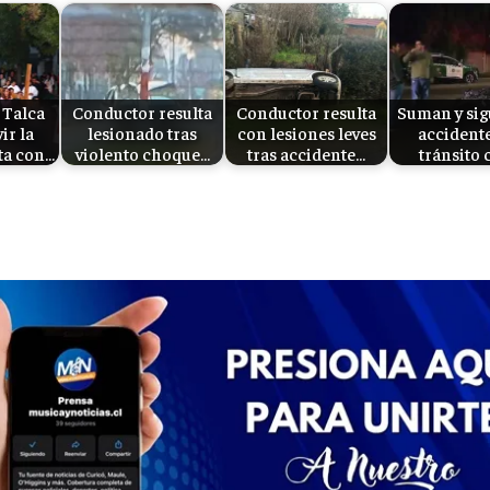
 Talca
Conductor resulta
Conductor resulta
Suman y sig
vir la
lesionado tras
con lesiones leves
accident
ta con…
violento choque…
tras accidente…
tránsito