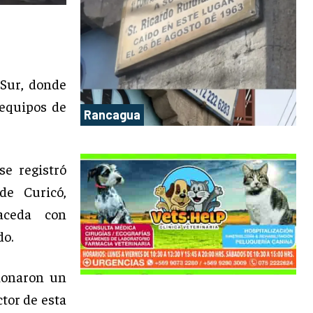
Sur, donde
 equipos de
Rancagua
e registró
de Curicó,
aceda con
do.
sionaron un
tor de esta