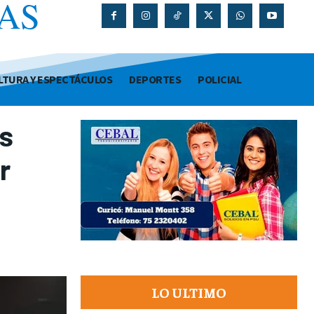
AS
O
LTURA Y ESPECTÁCULOS
DEPORTES
POLICIAL
as
r
LO ULTIMO