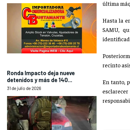
última máq
Hasta la e
SAMU, qui
identifica
Posteriorm
recinto asi
Ronda Impacto deja nueve
detenidos y más de 140...
En tanto, 
31 de julio de 2026
esclarece
responsabi