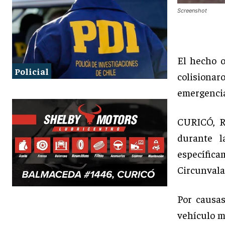
Screenshot
El hecho 
Policial
colisionar
emergencia
CURICÓ, R
durante l
específi
Circunvala
Por causas
vehículo m