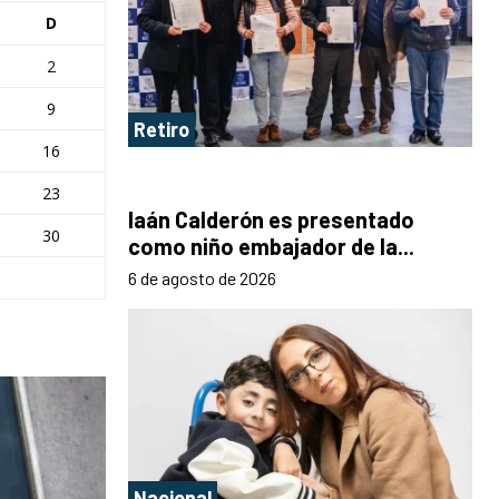
D
2
9
Retiro
16
23
Iaán Calderón es presentado
30
como niño embajador de la...
6 de agosto de 2026
Nacional