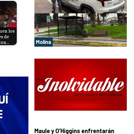
uen los
es de
Molina
 con…
Maule y O’Higgins enfrentarán