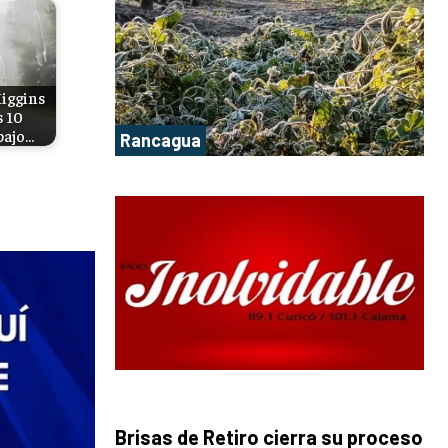
Higgins
s 10
bajo…
Rancagua
Brisas de Retiro cierra su proceso