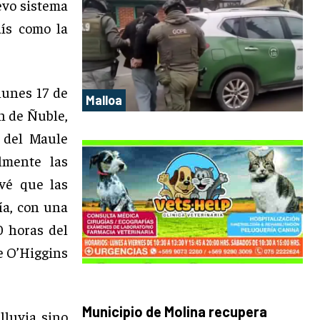
evo sistema
aís como la
lunes 17 de
Malloa
ón de Ñuble,
 del Maule
lmente las
vé que las
ía, con una
0 horas del
e O’Higgins
Municipio de Molina recupera
lluvia sino