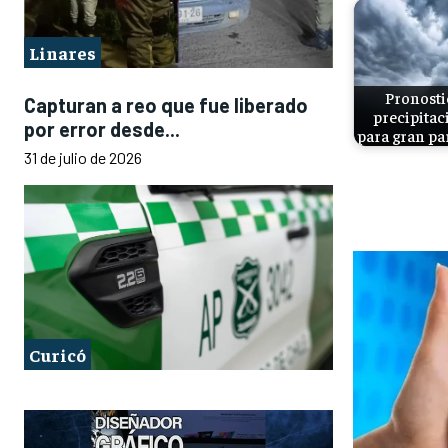
Linares
Pronosti
Capturan a reo que fue liberado
precipitac
por error desde...
para gran pa
31 de julio de 2026
Curicó