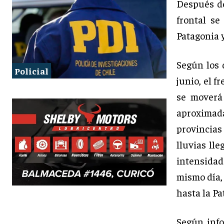
Después de
frontal se
Patagonia 
Según los 
Policial
junio, el f
se moverá
aproximad
provincia
lluvias ll
intensidad
mismo día,
hasta la Pa
Según info