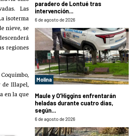
paradero de Lontué tras
vadas. Las
intervención...
La isoterma
6 de agosto de 2026
de nieve, se
y descenderá
las regiones
e Coquimbo,
Molina
de Illapel,
a en la que
Maule y O’Higgins enfrentarán
heladas durante cuatro días,
según...
6 de agosto de 2026