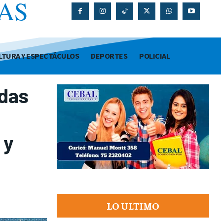
AS
O
LTURA Y ESPECTÁCULOS
DEPORTES
POLICIAL
adas
 y
LO ULTIMO