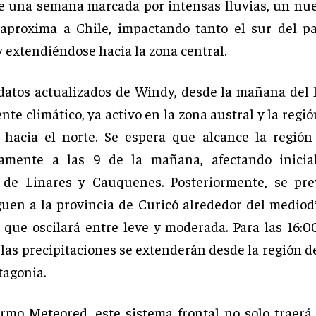
 una semana marcada por intensas lluvias, un nu
 aproxima a Chile, impactando tanto el sur del p
y extendiéndose hacia la zona central.
datos actualizados de Windy, desde la mañana del 
rente climático, ya activo en la zona austral y la regi
 hacia el norte. Se espera que alcance la región
amente a las 9 de la mañana, afectando inicia
s de Linares y Cauquenes. Posteriormente, se pre
eguen a la provincia de Curicó alrededor del mediod
 que oscilará entre leve y moderada. Para las 16:0
 las precipitaciones se extenderán desde la región d
tagonia.
rmo Meteored, este sistema frontal no solo traerá 