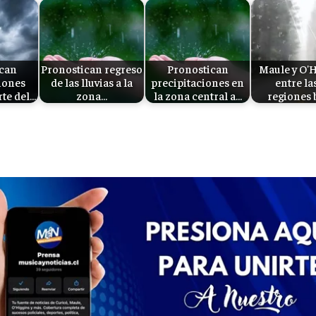
can
Pronostican regreso
Pronostican
Maule y O'
iones
de las lluvias a la
precipitaciones en
entre la
rte del…
zona…
la zona central a…
regiones 