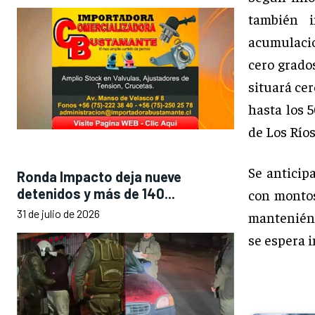
también i
acumulacio
cero grados
situará cer
hasta los 5
de Los Ríos
Se anticip
Ronda Impacto deja nueve
detenidos y más de 140...
con montos
31 de julio de 2026
manteniénd
se espera i