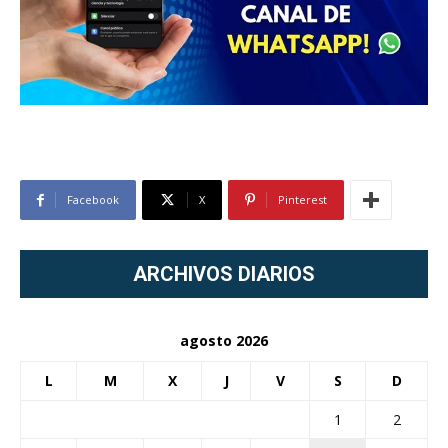
Facebook
X
Pinterest
ARCHIVOS DIARIOS
agosto 2026
L
M
X
J
V
S
D
1
2